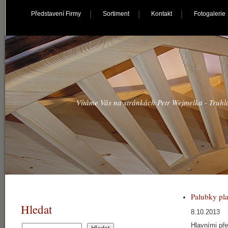
Představení Firmy
Sortiment
Kontakt
Fotogalerie
Vítáme Vás na stránkách Petr Wejmelka - Truhlá
Palubky pla
Hledat
8.10.2013
Hlavními pře