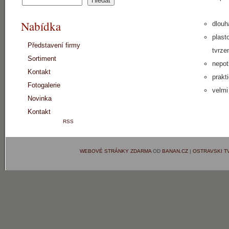
Nabídka
dlouh
plast
Představení firmy
tvrze
Sortiment
nepot
Kontakt
prakt
Fotogalerie
velmi
Novinka
Kontakt
RSS
WEBOVÉ STRÁNKY ZDARMA
OD
BANAN.CZ
|
OSTRAVSKI 